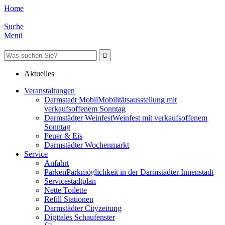
Home
Suche
Menü
Aktuelles
Veranstaltungen
Darmstadt Mobil
Mobilitätsausstellung mit
verkaufsoffenem Sonntag
Darmstädter Weinfest
Weinfest mit verkaufsoffenem
Sonntag
Feuer & Eis
Darmstädter Wochenmarkt
Service
Anfahrt
Parken
Parkmöglichkeit in der Darmstädter Innenstadt
Servicestadtplan
Nette Toilette
Refill Stationen
Darmstädter Cityzeitung
Digitales Schaufenster