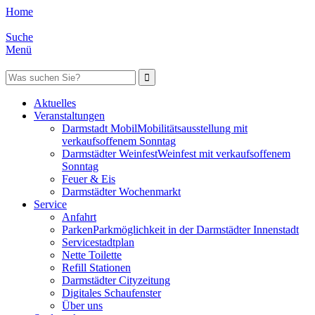
Home
Suche
Menü
Aktuelles
Veranstaltungen
Darmstadt Mobil
Mobilitätsausstellung mit
verkaufsoffenem Sonntag
Darmstädter Weinfest
Weinfest mit verkaufsoffenem
Sonntag
Feuer & Eis
Darmstädter Wochenmarkt
Service
Anfahrt
Parken
Parkmöglichkeit in der Darmstädter Innenstadt
Servicestadtplan
Nette Toilette
Refill Stationen
Darmstädter Cityzeitung
Digitales Schaufenster
Über uns