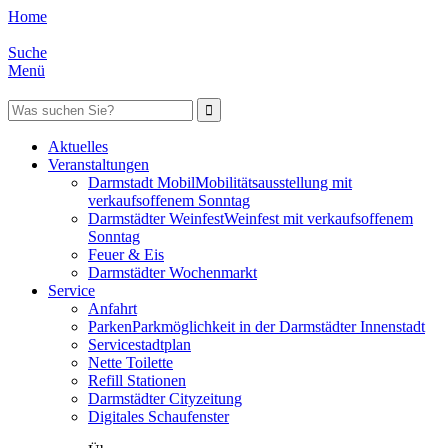
Home
Suche
Menü
Aktuelles
Veranstaltungen
Darmstadt Mobil
Mobilitätsausstellung mit
verkaufsoffenem Sonntag
Darmstädter Weinfest
Weinfest mit verkaufsoffenem
Sonntag
Feuer & Eis
Darmstädter Wochenmarkt
Service
Anfahrt
Parken
Parkmöglichkeit in der Darmstädter Innenstadt
Servicestadtplan
Nette Toilette
Refill Stationen
Darmstädter Cityzeitung
Digitales Schaufenster